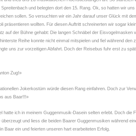
Spreitenbach und belegten dort den 15. Rang. Ok, so hatten wir uns 
eichen sollen. So versuchten wir ein Jahr darauf unser Glück mit de
voli präsentieren wollten. Für diesen Auftritt schreinerten wir sogar
tz auf der Bühne gehabt: Die langen Schnäbel der Eisvogelmasken v
ie hinterste Reihe konnte nicht einmal mitspielen und fiel während
ngte uns zur vorzeitigen Abfahrt. Doch der Reisebus fuhr erst zu s
nton Zug!»
sationellen Jokerkostüm würde diesen Rang einfahren. Doch zur Ve
 aus Baar!!!»
hatte ich in meinem Guggenmusik-Dasein selten erlebt. Doch die F
e überzeugt und liess die beiden Baarer Guggenmusiken während e
aar ein und feierten unseren hart erarbeiteten Erfolg.