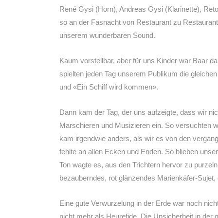
René Gysi (Horn), Andreas Gysi (Klarinette), Reto
so an der Fasnacht von Restaurant zu Restaurant
unserem wunderbaren Sound.
Kaum vorstellbar, aber für uns Kinder war Baar d
spielten jeden Tag unserem Publikum die gleichen
und «Ein Schiff wird kommen».
Dann kam der Tag, der uns aufzeigte, dass wir ni
Marschieren und Musizieren ein. So versuchten w
kam irgendwie anders, als wir es von den verga
fehlte an allen Ecken und Enden. So blieben uns
Ton wagte es, aus den Trichtern hervor zu purzel
bezauberndes, rot glänzendes Marienkäfer-Sujet, da
Eine gute Verwurzelung in der Erde war noch nicht
nicht mehr als Heurefide. Die Unsicherheit in d