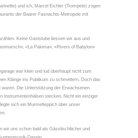
arinette) und ich, Marcel Eichler (Trompete) zogen
aurants der Baarer Fasnachts-Metropole mit
bzählen. Keine Gaststube liessen wir aus und
 Fasimarsch», «La Paloma», «Rivers of Babylon»
garage war klein und lud überhaupt nicht zum
chen Klänge ins Publikum zu schmettern. Doch das
t waren. Die Unterstützung der Erwachsenen
 Instrumentenhälsen stecken. Nicht ein einziger
legte sich ein Murmelteppich über unser
en.
n wir uns schon bald als Gässlischliicher und
r Guggenmusik-Dasein.