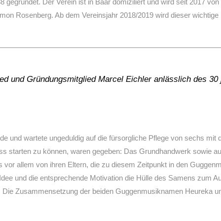
gründet. Der Verein ist in Baar domiziliert und wird seit 2017 von
imon Rosenberg. Ab dem Vereinsjahr 2018/2019 wird dieser wichtig
ed und Gründungsmitglied Marcel Eichler anlässlich des 30 
de und wartete ungeduldig auf die fürsorgliche Pflege von sechs mit 
s starten zu können, waren gegeben: Das Grundhandwerk sowie auc
 vor allem von ihren Eltern, die zu diesem Zeitpunkt in den Guggenm
 Idee und die entsprechende Motivation die Hülle des Samens zum A
n: Die Zusammensetzung der beiden Guggenmusiknamen Heureka und