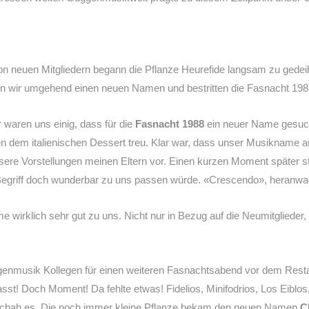
n neuen Mitgliedern begann die Pflanze Heurefide langsam zu gede
en wir umgehend einen neuen Namen und bestritten die Fasnacht 19
r waren uns einig, dass für die
Fasnacht 1988
ein neuer Name gesuch
en dem italienischen Dessert treu. Klar war, dass unser Musikname a
re Vorstellungen meinen Eltern vor. Einen kurzen Moment später ste
 Begriff doch wunderbar zu uns passen würde. «Crescendo», heranw
irklich sehr gut zu uns. Nicht nur in Bezug auf die Neumitglieder
genmusik Kollegen für einen weiteren Fasnachtsabend vor dem Restau
asst! Doch Moment! Da fehlte etwas! Fidelios, Minifodrios, Los Eiblo
schah es. Die noch immer kleine Pflanze bekam den neuen Namen
C