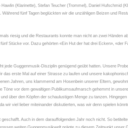
 Hawlin (Klarinette), Stefan Teucher (Trommel), Daniel Hufschmid (Kl
. Während fünf Tagen beglückten wir die unzähligen Beizen und Rest
amals riesig und die Restaurants konnte man nicht an zwei Händen a
 fünf Stücke vor. Dazu gehörten «Ein Hut der hat drei Ecken», «der
cht jede Guggenmusik-Disziplin genügend geübt hatten. Unsere Probe
ir das erste Mal auf einer Strasse zu laufen und unsere kakophonis
ngenen Jahren, uns klammernd am Hosenbein unserer Eltern, gewohn
ere Töne vor dem gewaltigen Publikumsaufmarsch gehemmt in unseren
n und über den Köpfen der schaulustigen Menge zu tanzen. Hingegen 
 wir viel lieber miteinander diskutierten, was wir denn spielen könnt
 geschafft. Auch in dem darauffolgenden Jahr noch nicht. So betitelte
er grossen weiten Guggenmusikwelt prägte zu diesem Zeitpunkt unse