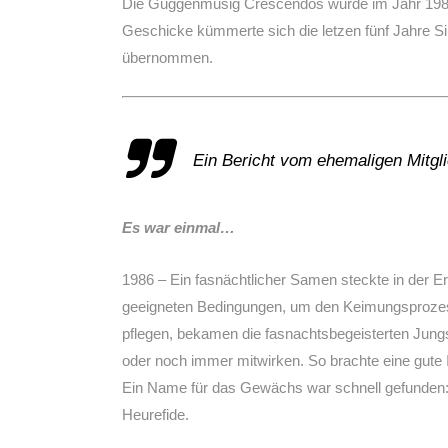
Die Guggenmusig Crescendos wurde im Jahr 1988 ge
Geschicke kümmerte sich die letzen fünf Jahre S
übernommen.
Ein Bericht vom ehemaligen Mitgli
Es war einmal…
1986 – Ein fasnächtlicher Samen steckte in der Er
geeigneten Bedingungen, um den Keimungsprozes
pflegen, bekamen die fasnachtsbegeisterten Jungs
oder noch immer mitwirken. So brachte eine gute
Ein Name für das Gewächs war schnell gefunde
Heurefide.