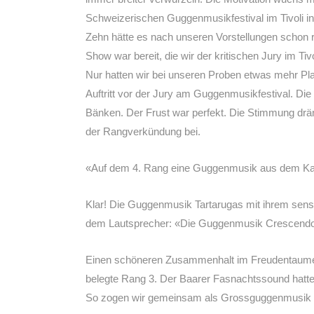
Schweizerischen Guggenmusikfestival im Tivoli in 
Zehn hätte es nach unseren Vorstellungen schon r
Show war bereit, die wir der kritischen Jury im Ti
Nur hatten wir bei unseren Proben etwas mehr Pla
Auftritt vor der Jury am Guggenmusikfestival. D
Bänken. Der Frust war perfekt. Die Stimmung drä
der Rangverkündung bei.
«Auf dem 4. Rang eine Guggenmusik aus dem Ka
Klar! Die Guggenmusik Tartarugas mit ihrem sen
dem Lautsprecher: «Die Guggenmusik Crescendos
Einen schöneren Zusammenhalt im Freudentaumel 
belegte Rang 3. Der Baarer Fasnachtssound hatt
So zogen wir gemeinsam als Grossguggenmusik in B