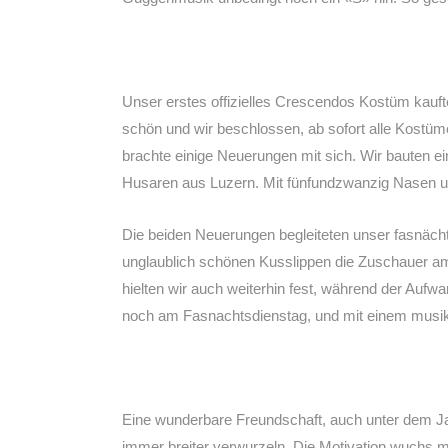
Unser erstes offizielles Crescendos Kostüm kauft
schön und wir beschlossen, ab sofort alle Kostü
brachte einige Neuerungen mit sich. Wir bauten 
Husaren aus Luzern. Mit fünfundzwanzig Nasen und
Die beiden Neuerungen begleiteten unser fasnäch
unglaublich schönen Kusslippen die Zuschauer am
hielten wir auch weiterhin fest, während der Auf
noch am Fasnachtsdienstag, und mit einem musik
Eine wunderbare Freundschaft, auch unter dem J
immer breiter verwurzeln. Die Motivation wuchs 