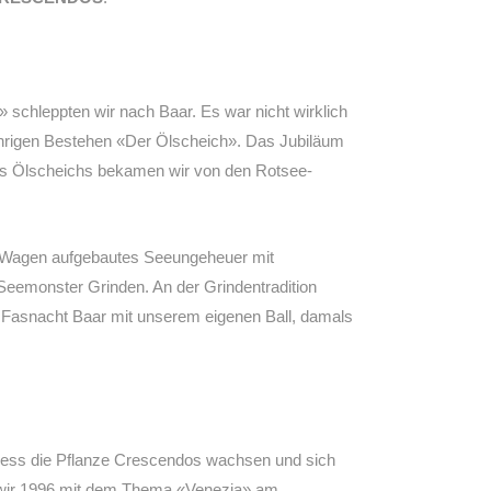
 schleppten wir nach Baar. Es war nicht wirklich
ährigen Bestehen «Der Ölscheich». Das Jubiläum
des Ölscheichs bekamen wir von den Rotsee-
em Wagen aufgebautes Seeungeheuer mit
Seemonster Grinden. An der Grindentradition
r Fasnacht Baar mit unserem eigenen Ball, damals
iess die Pflanze Crescendos wachsen und sich
en wir 1996 mit dem Thema «Venezia» am