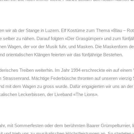
en wir ab der Stange in Luzern. Elf Kostüme zum Thema «Blau – Rot»
me selber zu nähen. Darauf folgten «Der Grasgümper» und zum fünfj
einen Wagen, der vor der Musik fuhr, und Masken. Die Maskenform 
 orientalischen Klängen feierten wir das fünfjährige Bestehen.
tlerisches Treiben weiterhin. Im Jahr 1994 erschreckte ein auf ein
 Strassenrand. Mächtige Federbüsche thronten auf unseren vierzig 
wand mit dem Wagen zu gross wurde. Dafür engagierten wir uns an de
alischen Leckerbissen, der Liveband «The Lions».
ahr, mit Sommerfesten oder dem berühmten Baarer Grümpelturnier, l
mit und trieb uns zu musikalischen Höchstleistungen an. So startet