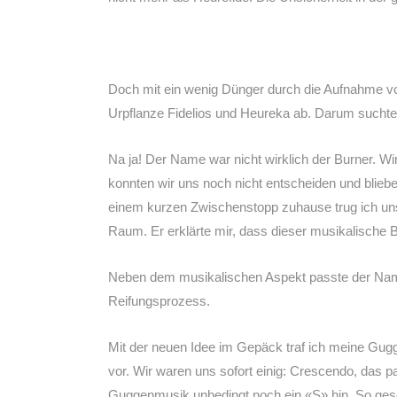
Doch mit ein wenig Dünger durch die Aufnahme vo
Urpflanze Fidelios und Heureka ab. Darum sucht
Na ja! Der Name war nicht wirklich der Burner. Wi
konnten wir uns noch nicht entscheiden und blieb
einem kurzen Zwischenstopp zuhause trug ich unse
Raum. Er erklärte mir, dass dieser musikalische
Neben dem musikalischen Aspekt passte der Name w
Reifungsprozess.
Mit der neuen Idee im Gepäck traf ich meine Gug
vor. Wir waren uns sofort einig: Crescendo, das p
Guggenmusik unbedingt noch ein «S» hin. So ge